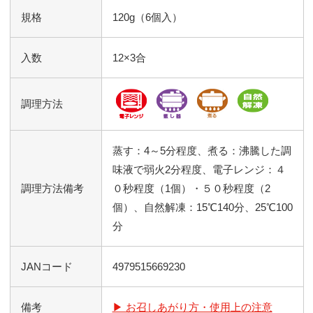
規格
120g（6個入）
入数
12×3合
調理方法
蒸す：4～5分程度、煮る：沸騰した調
味液で弱火2分程度、電子レンジ：４
調理方法備考
０秒程度（1個）・５０秒程度（2
個）、自然解凍：15℃140分、25℃100
分
JANコード
4979515669230
備考
▶ お召しあがり方・使用上の注意