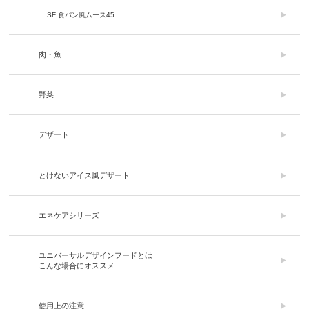
SF 食パン風ムース45
肉・魚
野菜
デザート
とけないアイス風デザート
エネケアシリーズ
ユニバーサルデザインフードとは
こんな場合にオススメ
使用上の注意