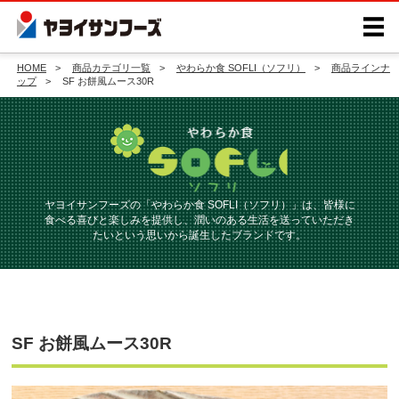
HOME
商品カテゴリ一覧
やわらか食 SOFLI（ソフリ）
商品ラインナ
ップ
SF お餅風ムース30R
ヤヨイサンフーズの「やわらか食 SOFLI（ソフリ）」は、皆様に
食べる喜びと楽しみを提供し、
潤いのある生活を送っていただき
たいという思いから誕生したブランドです。
SF お餅風ムース30R