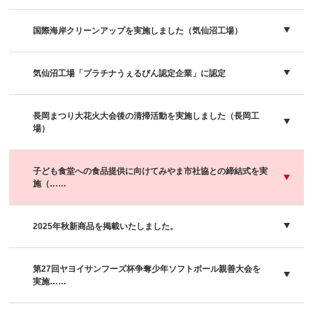
国際海岸クリーンアップを実施しました（気仙沼工場）
気仙沼工場「プラチナうぇるびん認定企業」に認定
長岡まつり大花火大会後の清掃活動を実施しました（長岡工
場）
子ども食堂への食品提供に向けてみやま市社協との締結式を実
施（……
2025年秋新商品を掲載いたしました。
第27回ヤヨイサンフーズ杯争奪少年ソフトボール親善大会を
実施……