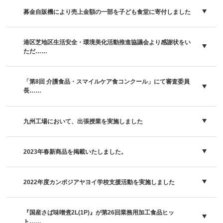
募金自販機により売上金額の一部を子ども食堂に寄付しました
港区芝地区生活安全・環境美化活動推進協議会より感謝状をい
ただ……
「第8回 介護食品・スマイルケア食コンクール」にて審査委員
長……
九州工場において、出張授業を実施しました
2023年春新商品を掲載いたしました。
2022年度カンボジアヤヨイ学校支援活動を実施しました
『国産さば味噌煮2L(1P)』が第26回業務用加工食品ヒッ
ト……