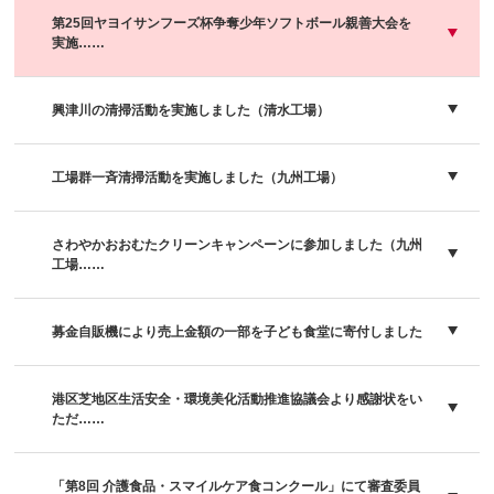
第25回ヤヨイサンフーズ杯争奪少年ソフトボール親善大会を
実施……
興津川の清掃活動を実施しました（清水工場）
工場群一斉清掃活動を実施しました（九州工場）
さわやかおおむたクリーンキャンペーンに参加しました（九州
工場……
募金自販機により売上金額の一部を子ども食堂に寄付しました
港区芝地区生活安全・環境美化活動推進協議会より感謝状をい
ただ……
「第8回 介護食品・スマイルケア食コンクール」にて審査委員